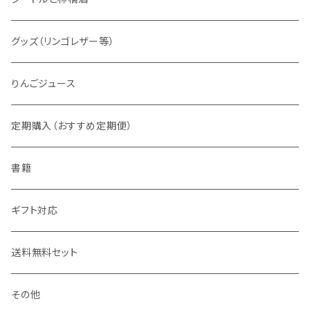
ノンアルコール
グッズ（リンゴレザー等）
CLASS（組）シリーズ
りんごジュース
2022年
アイスシードル
定期購入（おすすめ定期便）
2023年
フレーヴァー「WANKO」
書籍
ポム プレミアム
ギフト対応
FUJI &
送料無料セット
アップルジャック（氷結濃縮林檎酒）
その他