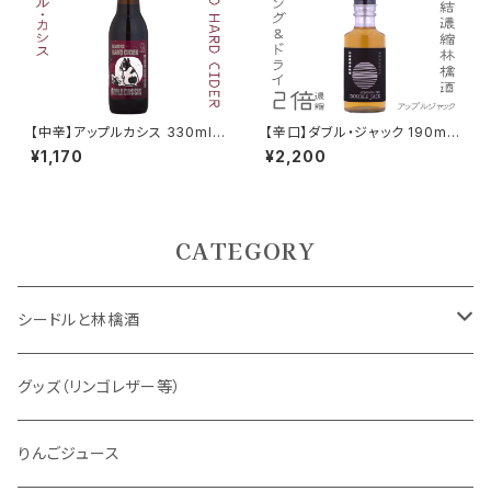
【中辛】アップルカシス 330ml F
【辛口】ダブル・ジャック 190ml
LAVORED HARD CIDER 202
Alc.15% 氷結濃縮林檎酒 無発
¥1,170
¥2,200
5
泡
CATEGORY
シードルと林檎酒
ノンアルコール
グッズ（リンゴレザー等）
CLASS（組）シリーズ
りんごジュース