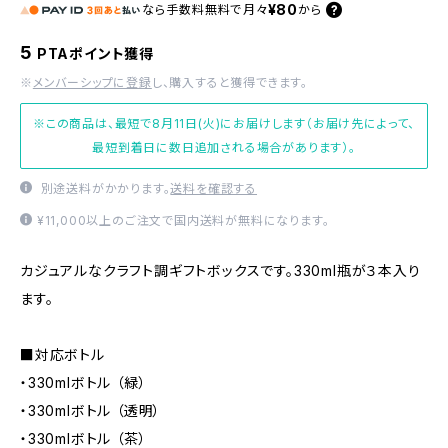
¥80
なら
手数料無料で
月々
から
5
PTAポイント獲得
※
メンバーシップに登録
し、購入すると獲得できます。
※この商品は、最短で8月11日(火)にお届けします（お届け先によって、
最短到着日に数日追加される場合があります）。
別途送料がかかります。
送料を確認する
¥11,000以上のご注文で国内送料が無料になります。
カジュアルなクラフト調ギフトボックスです。330ml瓶が３本入り
ます。
■対応ボトル
・330mlボトル （緑）
・330mlボトル （透明）
・330mlボトル （茶）