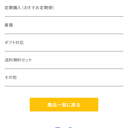
2022年
アイスシードル
定期購入（おすすめ定期便）
2023年
フレーヴァー「WANKO」
書籍
ポム プレミアム
ギフト対応
FUJI &
送料無料セット
アップルジャック（氷結濃縮林檎酒）
その他
和林檎
商品一覧に戻る
Bocca（限定）