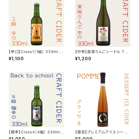
【辛口】Class1（1組） 330ml シ
【中辛】高坂りんごシードル 750
ードル（Early autumn）2024
ml（酔える天然記念物）2025
¥1,100
¥1,200
【極辛】Class4（4組） 330ml
【極甘】プレミアムアイスシード
シードル（Late maturing）202
ル ポム・グラッセ8 375ml Alc.
¥1,050
¥3,000