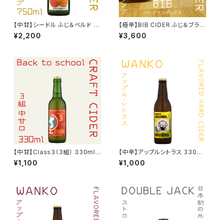
【中甘】シードル ふじ＆ベルド 7
【極辛】BIB CIDER ふじ＆ブラム
50ml 2025
リー スティル（無発泡） 1.9L
¥2,200
¥3,600
【中甘】Class3（3組） 330ml
【中辛】アップルシトラス 330ml
シードル（The world）2024
FLAVORED HARD CIDER
¥1,100
¥1,000