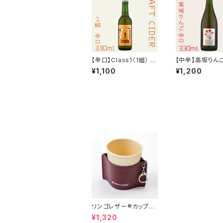
【辛口】Class1（1組） 3
【中辛】高坂りん
30ml シードル（Early
ドル 750ml（酔
¥1,100
¥1,200
autumn）2024
然記念物）2025
リンゴレザー®︎カップス
リーブ
¥1,320