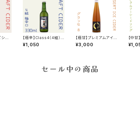
ごシー
【極辛】Class4（4組）
【極甘】プレミアムアイス
【中甘
える天
330ml シードル（Late
シードル ポム・グラッセ
ブラムリー
¥1,050
¥3,000
¥1,0
maturing）2024
8 375ml Alc.8% 202
5
4
セール中の商品