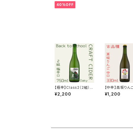
40%OFF
【極辛】Class2（2組） 7
【中辛】高坂りん
50ml シードル Oaky
ドル 750ml（酔
¥2,200
¥1,200
（Medium maturing）
然記念物）2025
2025