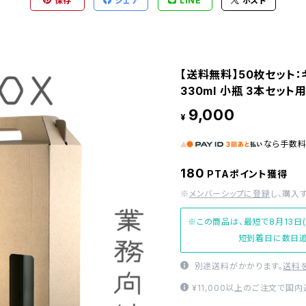
保存
シェア
LINE
ポスト
【送料無料】50枚セット：
330ml 小瓶 3本セット
9,000
¥
なら
手数
180
PTAポイント獲得
※
メンバーシップに登録
し、購入
※この商品は、最短で8月13日
短到着日に数日追
別途送料がかかります。
送料
¥11,000以上のご注文で国