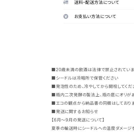
送料・配送方法について
お支払い方法について
■20歳未満の飲酒は法律で禁止されてい
■シードルは冷暗所で保管ください
■発泡性のため、冷やしてから開栓してくだ
■瓶内二次発酵の製法上、瓶の底にオリがあ
■エコの観点から納品書の同梱はしておりま
■発送に関するお知らせ
【6月～9月の発送について】
夏季の輸送時にシードルへの温度ダメージを