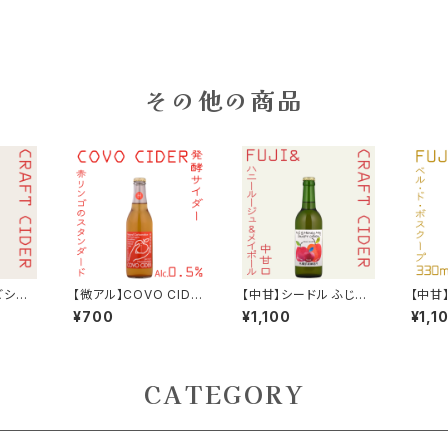
その他の商品
ごシー
【微アル】COVO CIDE
【中甘】シードル ふじ&
【中甘
える天
R スタンダード 330ml
ハニーメイ 330ml 20
¥700
¥1,100
¥1,1
ノンアルコール 発酵サ
25
イダー
CATEGORY