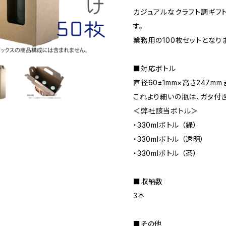
カジュアルなクラフト調ギフト
す。
業務用の100枚セットとなり
■対応ボトル
直径60±1mm×高さ247
これより細いの瓶は、ガタ付き
＜弊社該当ボトル＞
・330mlボトル （緑）
・330mlボトル （透明）
・330mlボトル （茶）
■収納数
3本
■その他