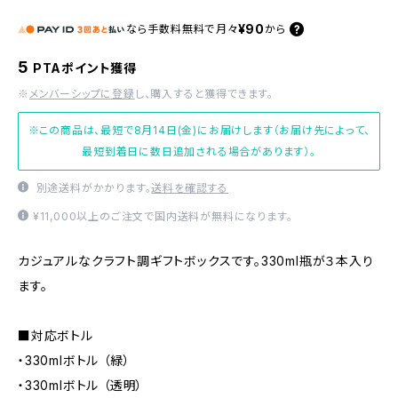
¥90
なら
手数料無料で
月々
から
5
PTAポイント獲得
※
メンバーシップに登録
し、購入すると獲得できます。
※この商品は、最短で8月14日(金)にお届けします（お届け先によって、
最短到着日に数日追加される場合があります）。
別途送料がかかります。
送料を確認する
¥11,000以上のご注文で国内送料が無料になります。
カジュアルなクラフト調ギフトボックスです。330ml瓶が３本入り
ます。
■対応ボトル
・330mlボトル （緑）
・330mlボトル （透明）