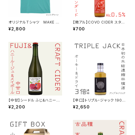
オリジナルTシャツ MAKE CI
【微アル】COVO CIDER スタン
DER（4色 5サイズ）
ダード 330ml ノンアルコール
¥2,800
¥700
発酵サイダー
【中甘】シードル ふじ&ハニーメ
【辛口】トリプル・ジャック 190m
イ 750ml 2025
l Alc.22% 氷結濃縮林檎酒 無
¥2,200
¥2,650
発泡