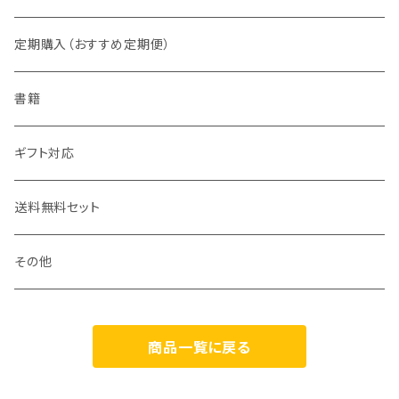
2022年
アイスシードル
定期購入（おすすめ定期便）
2023年
フレーヴァー「WANKO」
書籍
ポム プレミアム
ギフト対応
FUJI &
送料無料セット
アップルジャック（氷結濃縮林檎酒）
その他
和林檎
商品一覧に戻る
Bocca（限定）