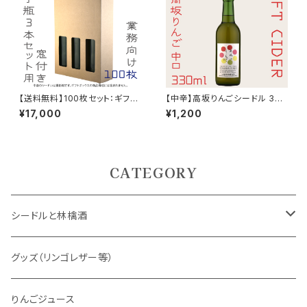
【送料無料】100枚セット：ギフト
【中辛】高坂りんごシードル 330
ボックス（クラフト）窓付き 330
ml（酔える天然記念物）2025
¥17,000
¥1,200
ml 3本セット用
CATEGORY
シードルと林檎酒
ノンアルコール
グッズ（リンゴレザー等）
CLASS（組）シリーズ
りんごジュース