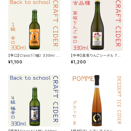
【辛口】Class1（1組） 330ml シ
【中辛】高坂りんごシードル 750
ードル（Early autumn）2024
ml（酔える天然記念物）2025
¥1,100
¥1,200