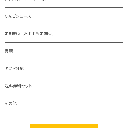
CLASS（組）シリーズ
りんごジュース
2022年
アイスシードル
定期購入（おすすめ定期便）
2023年
フレーヴァー「WANKO」
書籍
ポム プレミアム
ギフト対応
FUJI &
送料無料セット
アップルジャック（氷結濃縮林檎酒）
その他
和林檎