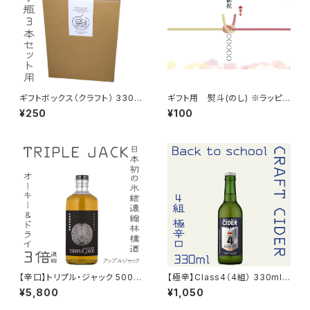
ギフトボックス（クラフト） 330m
ギフト用 熨斗(のし) ※ラッピン
l 小瓶 3本セット用
グ(のし紙)をご希望の方はこち
¥250
¥100
らからお選びいただき、併せてご
購入ください。
【辛口】トリプル・ジャック 500m
【極辛】Class4（4組） 330ml
l Alc.22% 氷結濃縮林檎酒 無
シードル（Late maturing）202
¥5,800
¥1,050
発泡
4