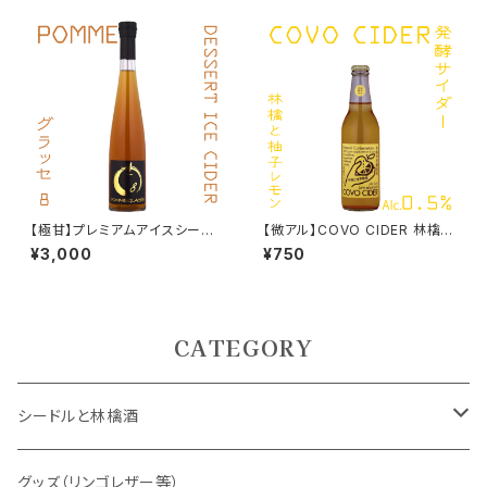
【極甘】プレミアムアイスシード
【微アル】COVO CIDER 林檎と
ル ポム・グラッセ8 375ml Alc.
柚子檸檬 330ml ノンアルコー
¥3,000
¥750
8% 2024
ル 発酵サイダー
CATEGORY
シードルと林檎酒
ノンアルコール
グッズ（リンゴレザー等）